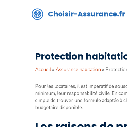
Aller
au
Choisir-Assurance.fr
contenu
Protection habitati
Accueil
»
Assurance habitation
»
Protection
Pour les locataires, il est impératif de sou
minimum, leur responsabilité civile. En com
simple de trouver une formule adaptée à ch
budgétaire disponible.
Les raisons de p