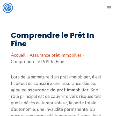
Aller
ME
au
contenu
Comprendre le Prêt In
Fine
Accueil
»
Assurance prêt immobilier
»
Comprendre le Prêt In Fine
Lors de la signature d’un prêt immobilier, il est
habituel de souscrire une assurance dédiée,
appelée
assurance de prêt immobilier
. Son
rôle principal est de couvrir divers risques tels
que le décès de l’emprunteur, la perte totale
d’autonomie, une invalidité permanente, ou
encore une incapacité temporaire à travailler à