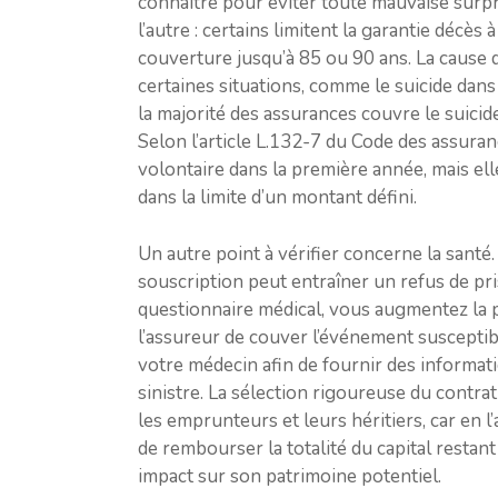
connaître pour éviter toute mauvaise surpri
l’autre : certains limitent la garantie décè
couverture jusqu’à 85 ou 90 ans. La cause 
certaines situations, comme le suicide dan
la majorité des assurances couvre le suicid
Selon l’article L.132-7 du Code des assura
volontaire dans la première année, mais el
dans la limite d’un montant défini.
Un autre point à vérifier concerne la santé
souscription peut entraîner un refus de pri
questionnaire médical, vous augmentez la p
l’assureur de couver l’événement susceptibl
votre médecin afin de fournir des informatio
sinistre. La sélection rigoureuse du contra
les emprunteurs et leurs héritiers, car en 
de rembourser la totalité du capital restant
impact sur son patrimoine potentiel.