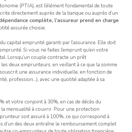
utonomie (PTIA), est l’élément fondamental de toute
uscrite directement auprès de la banque ou auprès d’un
 dépendance complète, l’assureur prend en charge
tité assurée choisie.
u capital emprunté garanti par l’assurance. Elle doit
emprunté. Si vous ne faites l’emprunt qu’en votre
tal. Lorsqu’un couple contracte un prêt
e les deux emprunteurs, en veillant à ce que la somme
ouscrit une assurance individuelle, en fonction de
santé, profession…), avec une quotité adaptée à sa
 et votre conjoint à 30%, en cas de décès du
 la mensualité à couvrir. Pour une protection
mprunteur soit assuré à 100%, ce qui correspond à
ès d’un des deux entraîne le remboursement complet
 l’autre co-emprunteur de toute obligation financière