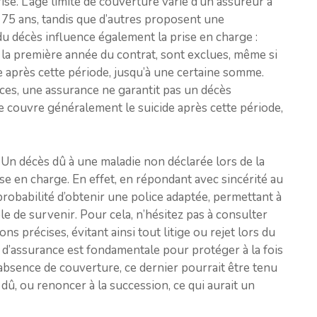
se. L’âge limite de couverture varie d’un assureur à
s à 75 ans, tandis que d’autres proposent une
du décès influence également la prise en charge :
s la première année du contrat, sont exclues, même si
e après cette période, jusqu’à une certaine somme.
nces, une assurance ne garantit pas un décès
le couvre généralement le suicide après cette période,
. Un décès dû à une maladie non déclarée lors de la
se en charge. En effet, en répondant avec sincérité au
robabilité d’obtenir une police adaptée, permettant à
e de survenir. Pour cela, n’hésitez pas à consulter
ns précises, évitant ainsi tout litige ou rejet lors du
t d’assurance est fondamentale pour protéger à la fois
l’absence de couverture, ce dernier pourrait être tenu
 dû, ou renoncer à la succession, ce qui aurait un