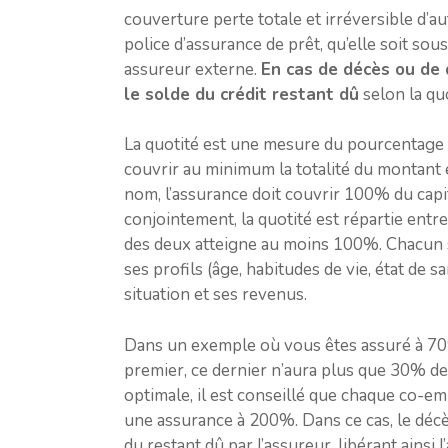
couverture perte totale et irréversible d’a
police d’assurance de prêt, qu’elle soit so
assureur externe.
En cas de décès ou de
le solde du crédit restant dû
selon la quo
La quotité est une mesure du pourcentage d
couvrir au minimum la totalité du montant 
nom, l’assurance doit couvrir 100% du capi
conjointement, la quotité est répartie entr
des deux atteigne au moins 100%. Chacun s
ses profils (âge, habitudes de vie, état de 
situation et ses revenus.
Dans un exemple où vous êtes assuré à 70%
premier, ce dernier n’aura plus que 30% de
optimale, il est conseillé que chaque co-e
une assurance à 200%. Dans ce cas, le déc
du restant dû par l’assureur, libérant ainsi