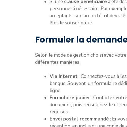
Si une
clause bénéficiaire
a été dés
personne si nécessaire. Par exemple,
acceptants, son accord écrit devra ê
êtes le souscripteur.
Formuler la demand
Selon le mode de gestion choisi avec votr
différentes manières :
Via Internet
: Connectez-vous à l’e
banque. Souvent, un formulaire dédi
ligne.
Formulaire papier
: Contactez votr
document, puis renseignez-le et ren
requises.
Envoi postal recommandé
: Envoy
réception, en incluant une copie de v