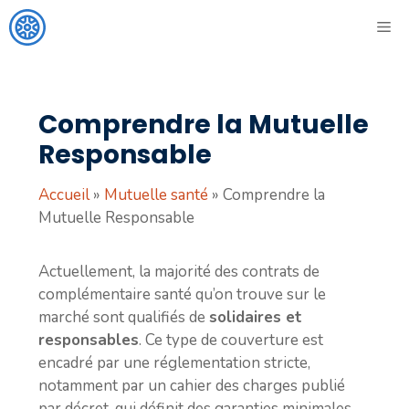
Aller
ME
au
contenu
Comprendre la Mutuelle
Responsable
Accueil
»
Mutuelle santé
»
Comprendre la
Mutuelle Responsable
Actuellement, la majorité des contrats de
complémentaire santé qu’on trouve sur le
marché sont qualifiés de
solidaires et
responsables
. Ce type de couverture est
encadré par une réglementation stricte,
notamment par un cahier des charges publié
par décret, qui définit des garanties minimales