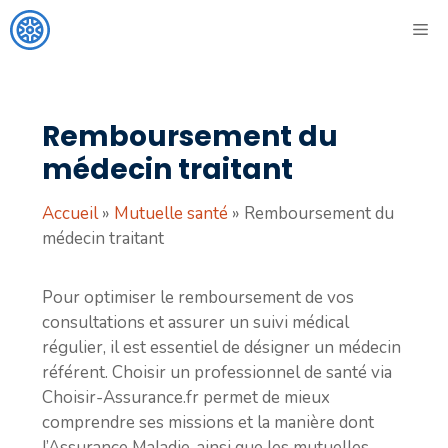
Aller
ME
au
contenu
Remboursement du
médecin traitant
Accueil
»
Mutuelle santé
»
Remboursement du
médecin traitant
Pour optimiser le remboursement de vos
consultations et assurer un suivi médical
régulier, il est essentiel de désigner un médecin
référent. Choisir un professionnel de santé via
Choisir-Assurance.fr permet de mieux
comprendre ses missions et la manière dont
l’Assurance Maladie, ainsi que les mutuelles,