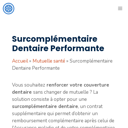
Aller
ME
au
contenu
Surcomplémentaire
Dentaire Performante
Accueil
»
Mutuelle santé
»
Surcomplémentaire
Dentaire Performante
Vous souhaitez
renforcer votre couverture
dentaire
sans changer de mutuelle ? La
solution consiste à opter pour une
surcomplémentaire dentaire
, un contrat
supplémentaire qui permet d’obtenir un
remboursement complémentaire après celui de
l’Assurance maladie et de votre complémentaire