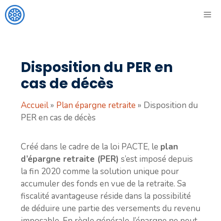
Aller
ME
au
contenu
Disposition du PER en
cas de décès
Accueil
»
Plan épargne retraite
»
Disposition du
PER en cas de décès
Créé dans le cadre de la loi PACTE, le
plan
d’épargne retraite (PER)
s’est imposé depuis
la fin 2020 comme la solution unique pour
accumuler des fonds en vue de la retraite. Sa
fiscalité avantageuse réside dans la possibilité
de déduire une partie des versements du revenu
imposable. En règle générale, l’épargne ne peut