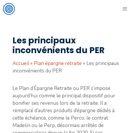
Aller
ME
au
contenu
Les principaux
inconvénients du PER
Accueil
»
Plan épargne retraite
»
Les principaux
inconvénients du PER
Le
Plan d’Épargne Retraite ou PER
s’impose
aujourd’hui comme le principal dispositif pour
bonifier ses revenus lors de la retraite
. Il a
remplacé d’autres produits d’épargne dédiés à
cette échéance, comme le Perco, le contrat
Madelin ou le Perp, désormais arrêtés de
commercialiser depuis la fin 2020. Si ses